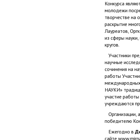
Конкурса являю
молодежи посре
творчестве на о
раскрытие мног
Лауреатов, Орг
из сферы науки,
кругов.
Участники пред
научные исслед
сочинения на на
работы Участни
международных 
НАУКИ» традици
участие работы
учреждаются пр
Организации, а
победителю Кон
Ежегодно в
Д
сайте www.mirna